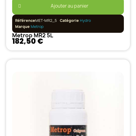
Ajouter au panier
Référence
MET-MR2_5
Catégorie
Hydro
Marque
Metrop
Metrop MR2 5L
182,50 €