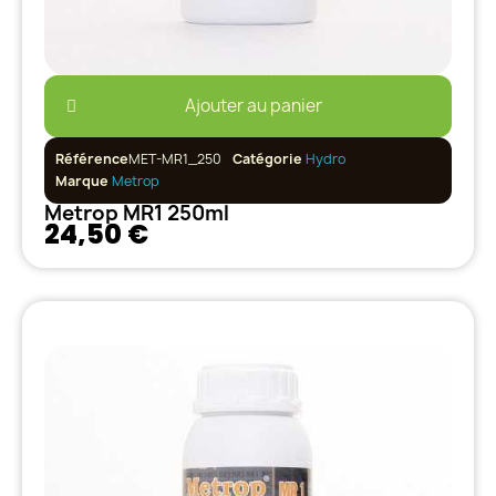
Ajouter au panier
Référence
MET-MR1_250
Catégorie
Hydro
Marque
Metrop
Metrop MR1 250ml
24,50 €