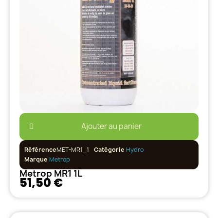
Ajouter au panier
Référence
MET-MR1_1
Catégorie
Hydro
Marque
Metrop
Metrop MR1 1L
51,50 €