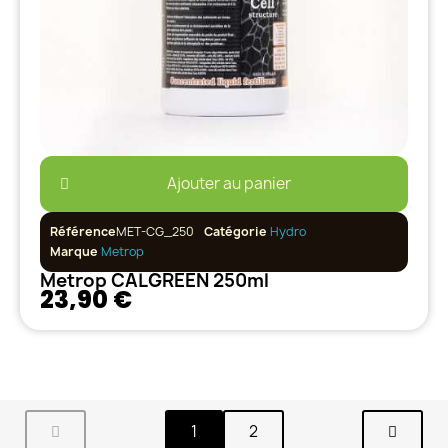
Ajouter au panier
Référence
MET-CG_250
Catégorie
Hydro
Marque
Metrop
Metrop CALGREEN 250ml
23,90 €
1
2