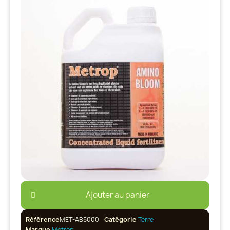
Ajouter au panier
Référence
MET-AB5000
Catégorie
Terre
Marque
Metrop