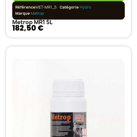
Référence
MET-MR1_5
Catégorie
Hydro
Marque
Metrop
Metrop MR1 5L
182,50 €