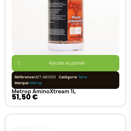
Ajouter au panier
Référence
MET-AB1000
Catégorie
Terre
Marque
Metrop
Metrop AminoXtream 1L
51,50 €