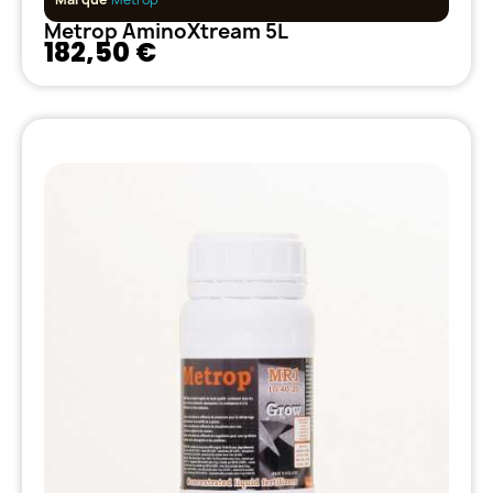
Metrop AminoXtream 5L
182,50 €