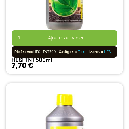
Ajouter au panier
Référence
HESI-TNT500
Catégorie
Terre
Marque
HESI
HESI TNT 500ml
7,70 €