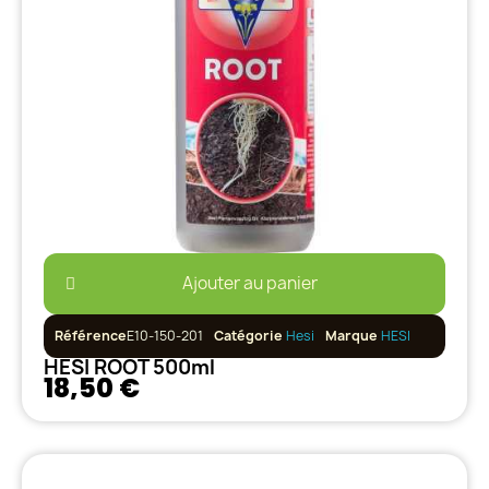
Ajouter au panier
Référence
E10-150-201
Catégorie
Hesi
Marque
HESI
HESI ROOT 500ml
18,50 €