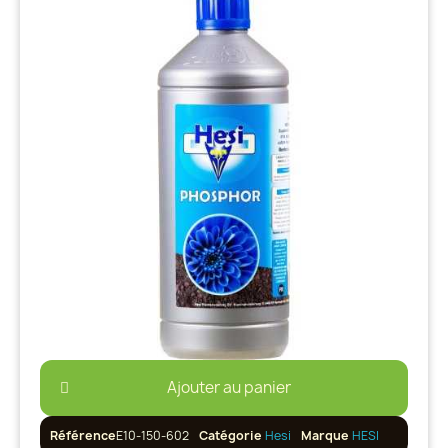
Ajouter au panier
Référence
E10-150-602
Catégorie
Hesi
Marque
HESI