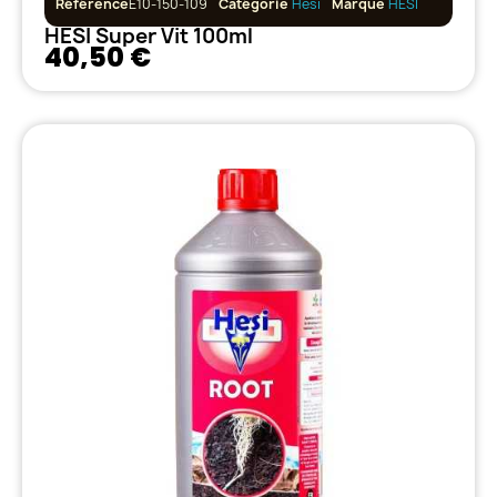
Référence
E10-150-109
Catégorie
Hesi
Marque
HESI
HESI Super Vit 100ml
40,50 €