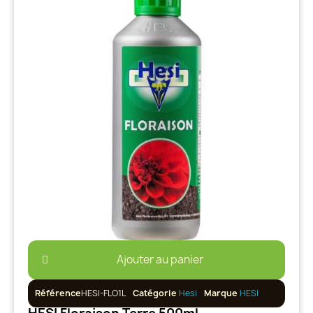
Ajouter au panier
Référence
HESI-FLO1L
Catégorie
Hesi
Marque
HESI