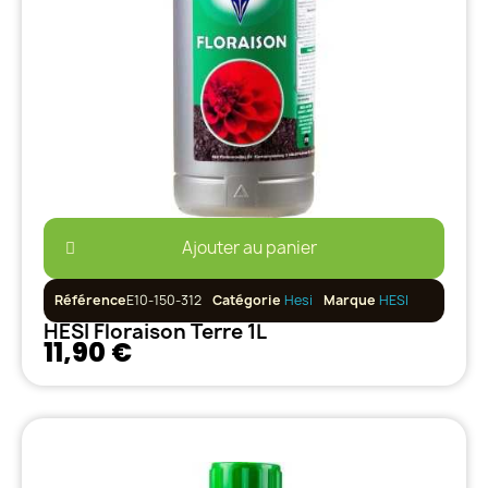
Ajouter au panier
Référence
E10-150-312
Catégorie
Hesi
Marque
HESI
HESI Floraison Terre 1L
11,90 €