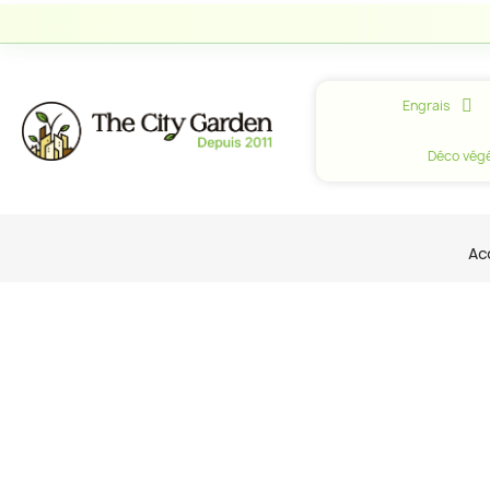
Engrais
Déco végé
Ac