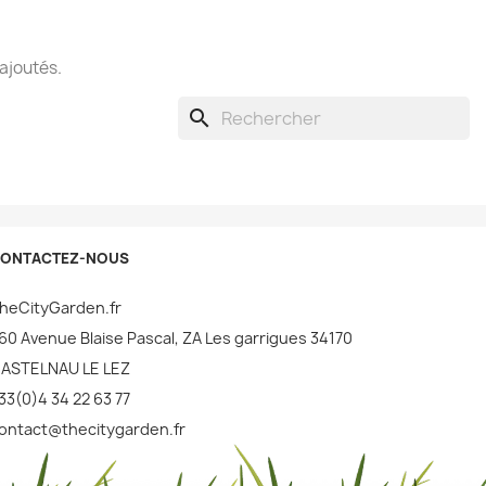
 ajoutés.
search
ONTACTEZ-NOUS
heCityGarden.fr
60 Avenue Blaise Pascal, ZA Les garrigues 34170
ASTELNAU LE LEZ
33(0)4 34 22 63 77
ontact@thecitygarden.fr