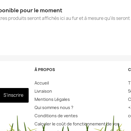
ponible pour le moment
tres produits seront affichés ici au fur et à mesure qu'ils seront
À PROPOS
C
Accueil
T
Livraison
5
S'inscrire
Mentions Légales
C
Qui sommes nous ?
+
Conditions de ventes
c
Calculer le coût de fonctionnement de vos