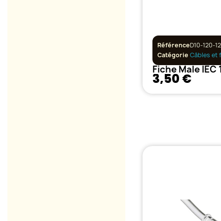
Référence
D10-120-1
Catégorie
Câbles et 
Fiche Male IEC
3,50 €