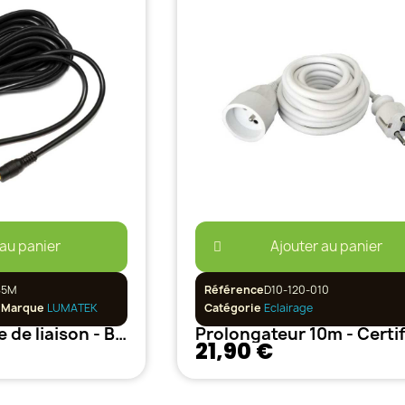
 au panier
Ajouter au panier
B5M
Référence
D10-120-010
Marque
LUMATEK
Catégorie
Eclairage
Lumatek - Câble de liaison - Ballast controlable
21,90 €