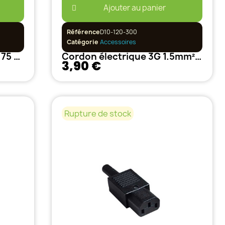
Ajouter au panier
Référence
D10-120-300
Catégorie
Accessoires
Cordon électrique 2G x 0.75 mm² 150cm
Cordon électrique 3G 1.5mm² / 150 cm
3,90 €
Rupture de stock