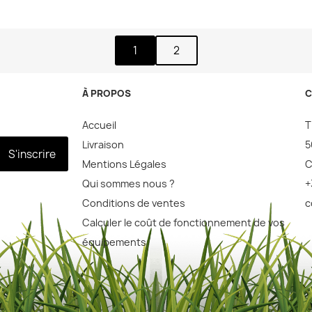
1
2
À PROPOS
C
Accueil
T
Livraison
5
S'inscrire
Mentions Légales
C
Qui sommes nous ?
+
Conditions de ventes
c
Calculer le coût de fonctionnement de vos
équipements