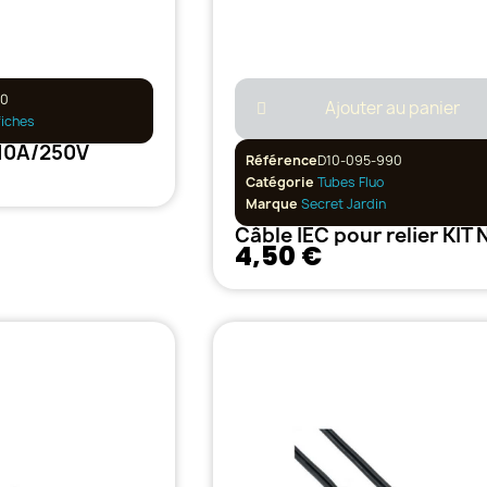
20
Ajouter au panier
fiches
 10A/250V
Référence
D10-095-990
Catégorie
Tubes Fluo
Marque
Secret Jardin
4,50 €