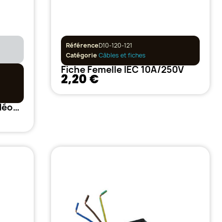
Référence
D10-120-121
Catégorie
Câbles et fiches
Fiche Femelle IEC 10A/250V
2,20 €
Câble IEC pour relier KIT Néon bouturage secret jardin