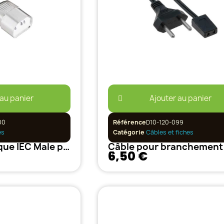
 au panier
Ajouter au panier
00
Référence
D10-120-099
es
Catégorie
Câbles et fiches
Cordon électrique IEC Male pour ballast électronique 3G 1.5 mm² 2M
6,50 €