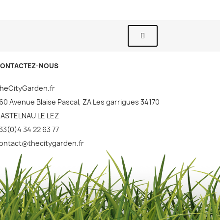
ONTACTEZ-NOUS
heCityGarden.fr
60 Avenue Blaise Pascal, ZA Les garrigues 34170
ASTELNAU LE LEZ
33(0)4 34 22 63 77
ontact@thecitygarden.fr