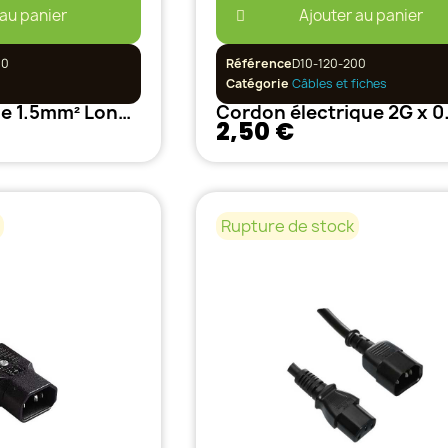
 au panier
Ajouter au panier
00
Référence
D10-120-200
Catégorie
Câbles et fiches
Câble électrique 1.5mm² Longueur 1m
2,50 €
Rupture de stock