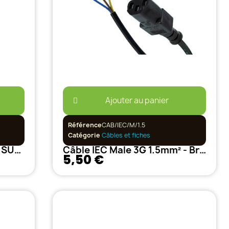
Ajouter au panier
Référence
CAB/IEC/M/1.5
Catégorie
Câbles et fiches
Câble pour branchement SUNON
Câble IEC Male 3G 1.5mm² - Branchement Ballasts Electroniques
5,50 €