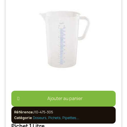
Ajouter au panier
Référence
J10-475-305
Catégorie
Doseurs, Pichets, Pipettes...
Pichet 1 Litre