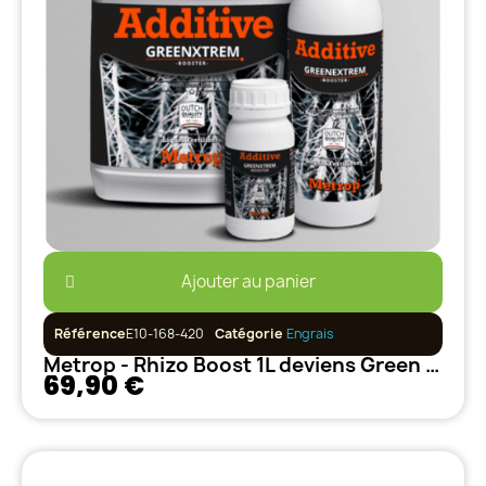
Ajouter au panier
Référence
E10-168-420
Catégorie
Engrais
Metrop - Rhizo Boost 1L deviens Green Xtrem
69,90 €