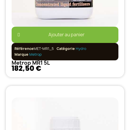
Ajouter au panier
Référence
MET-MR1_5
Catégorie
Hydro
Marque
Metrop
Metrop MR1 5L
182,50 €