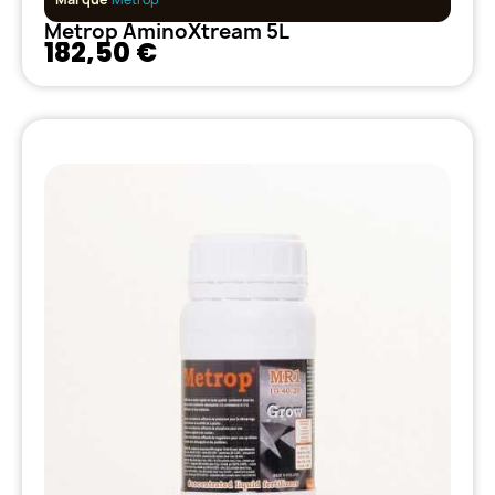
Metrop AminoXtream 5L
182,50 €