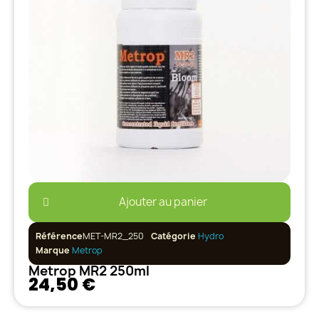
Ajouter au panier
Référence
MET-MR2_250
Catégorie
Hydro
Marque
Metrop
Metrop MR2 250ml
24,50 €