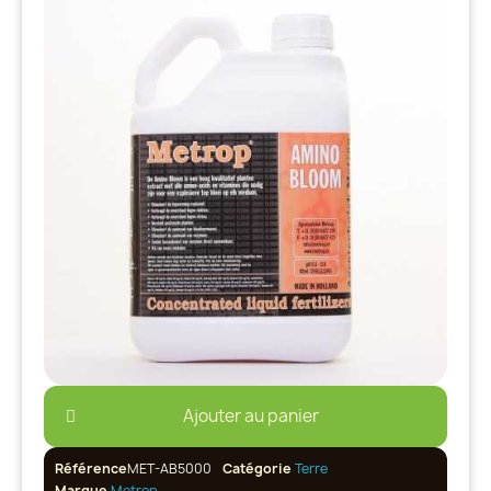
Ajouter au panier
Référence
MET-AB5000
Catégorie
Terre
Marque
Metrop