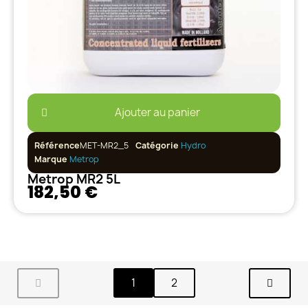
Ajouter au panier
Référence
MET-MR2_5
Catégorie
Hydro
Marque
Metrop
Metrop MR2 5L
182,50 €
1
2