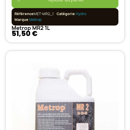
Référence
MET-MR2_1
Catégorie
Hydro
Marque
Metrop
Metrop MR2 1L
51,50 €