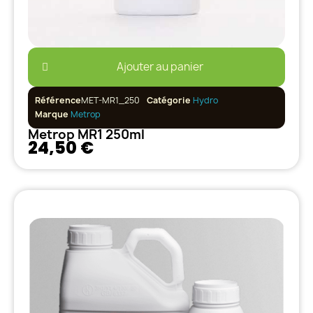
Ajouter au panier
Référence
MET-MR1_250
Catégorie
Hydro
Marque
Metrop
Metrop MR1 250ml
24,50 €