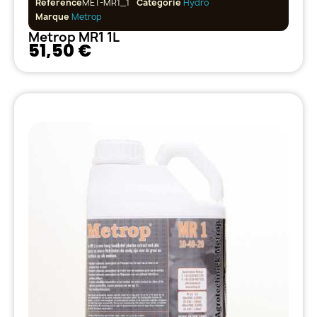
Référence
MET-MR1_1
Catégorie
Hydro
Marque
Metrop
Metrop MR1 1L
51,50 €