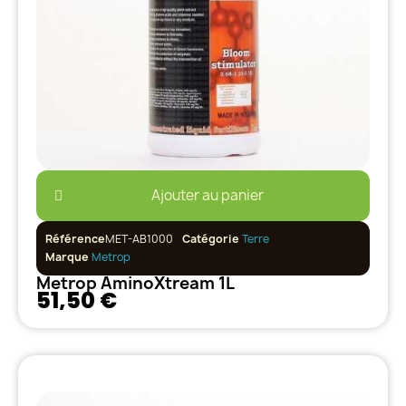
Ajouter au panier
Référence
MET-AB1000
Catégorie
Terre
Marque
Metrop
Metrop AminoXtream 1L
51,50 €