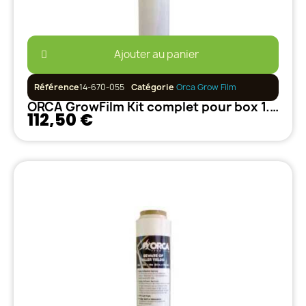
Ajouter au panier
Référence
14-670-055
Catégorie
Orca Grow Film
ORCA GrowFilm Kit complet pour box 1.2m x 1.2m - Film + Scotch
112,50 €