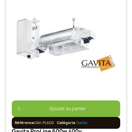
Ajouter au panier
Référence
GAV-PL600
Catégorie
Gavita
Gavita ProLine 600w 400v