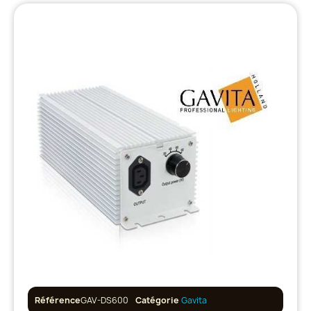
Référence
GAV-DS600
Catégorie
Gavita