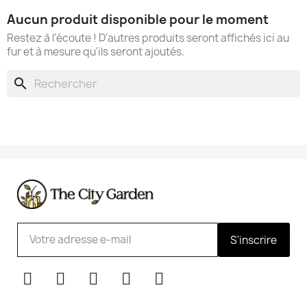
Aucun produit disponible pour le moment
Restez à l'écoute ! D'autres produits seront affichés ici au
fur et à mesure qu'ils seront ajoutés.
search
S'inscrire