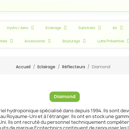
Hydro / Aero
Eclairage
Substrats
Air
tale
Accessoires
Bouturage
Lutte Préventive
Accueil
Eclairage
Réflecteurs
Diamond
Diamond
riel hydroponique spécialisé dans depuis 1994. Ils sont de
nts au Royaume-Uni et à l'étranger. Ils ont en stock une g
ni. Ils ont recruté du personnel techniquement compétent 
oduits de marque Ecotechnics continuent de repousser les 