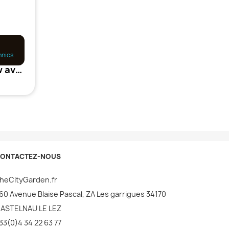
hnics
Reflecteur Diamond 600w avec câble
ONTACTEZ-NOUS
heCityGarden.fr
60 Avenue Blaise Pascal, ZA Les garrigues 34170
ASTELNAU LE LEZ
33(0)4 34 22 63 77