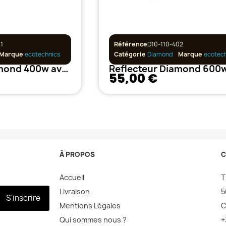
1
Référence
D10-110-402
Marque
ecotechnics
Catégorie
Diamond
Marque
ecotec
Reflecteur Diamond 400w avec câble
55,00 €
À PROPOS
C
Accueil
T
Livraison
5
S'inscrire
Mentions Légales
C
Qui sommes nous ?
+