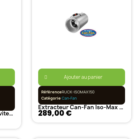
Ajouter au panier
Référence
RUCK-ISOMAX150
Catégorie
Can-Fan
Extracteur Can-Fan Iso-Max 410 m3/h - 150mm 3 Vitesses
289,00 €
Extracteur Prima Klima 2 vitesses 220/400 m3/h - 125 mm