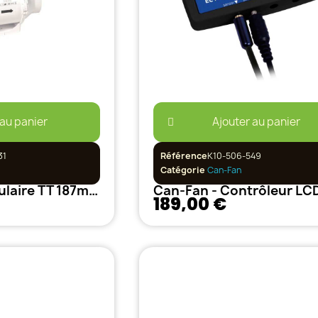
 au panier
Ajouter au panier
31
Référence
K10-506-549
Catégorie
Can-Fan
Extracteur Tubulaire TT 187m3/h 100mm 2 Vitesses
189,00 €