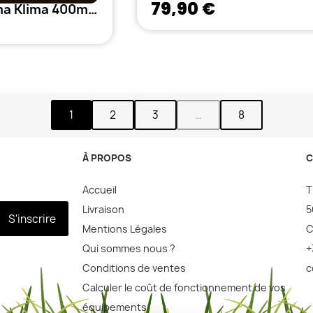
79,90 €
Extracteur Prima Klima 400m3/h 125mm - Thermostat + variateur
1
2
3
…
8
À PROPOS
C
Accueil
T
Livraison
5
S'inscrire
Mentions Légales
C
Qui sommes nous ?
+
Conditions de ventes
c
Calculer le coût de fonctionnement de vos
équipements