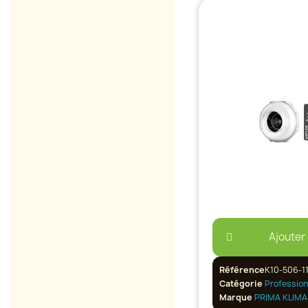
Ajouter
Référence
K10-506-1
Catégorie
Profession
Marque
PRIMA KLIMA