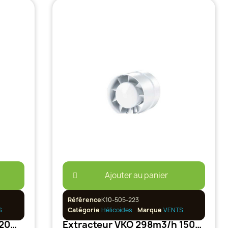
Ajouter au panier
Référence
K10-505-223
S
Catégorie
Hélicoides
Marque
VENTS
Extracteur Tubulaire TT 520m3/h 150mm 2 Vitesses
Extracteur VKO 298m3/h 150mm