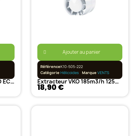
Ajouter au panier
Référence
K10-505-222
Catégorie
Hélicoides
Marque
VENTS
Can-Fan - Contrôleur LCD EC Température, Vitesse, Humidité et Dépression
Extracteur VKO 185m3/h 125mm
18,90 €