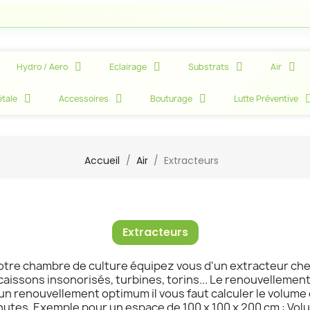
At
Hydro / Aero
Eclairage
Substrats
Air
tale
Accessoires
Bouturage
Lutte Préventive
Accueil
Air
Extracteurs
Extracteurs
otre chambre de culture équipez vous d'un extracteur che
, caissons insonorisés, turbines, torins... Le renouvelleme
un renouvellement optimum il vous faut calculer le volume d
tes. Exemple pour un espace de 100 x 100 x 200 cm : Volume