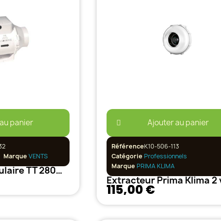
 au panier
Ajouter au panier
32
Référence
K10-506-113
Marque
VENTS
Catégorie
Professionnels
Marque
PRIMA KLIMA
Extracteur Tubulaire TT 280m3/h 125mm 2 Vitesses
115,00 €