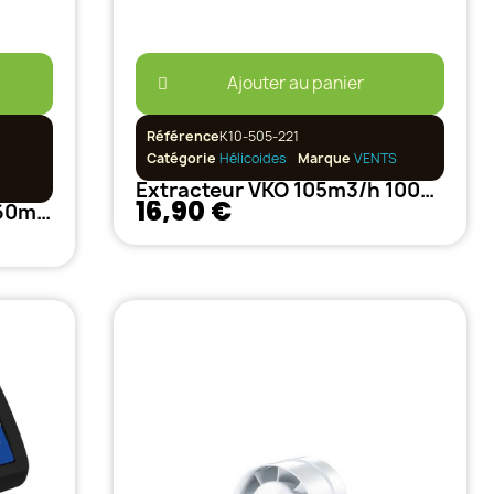
Ajouter au panier
Référence
K10-505-221
Catégorie
Hélicoides
Marque
VENTS
Extracteur VKO 105m3/h 100mm
16,90 €
Extracteur Prima Klima 360m3/h - 125mm