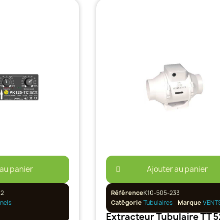
 au panier
Ajouter au panier
12
Référence
K10-505-233
nels
Catégorie
Tubulaires
Marque
VENT