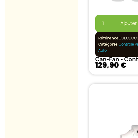
Ajouter
Référence
CULCDCC
Catégorie
Contrôle v
Auto
129,90 €