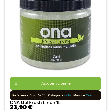
Ajouter au panier
Référence
L10-555-731
Catégorie
ONA
Marque
Ona
ONA Gel Fresh Linen 1L
23,90 €