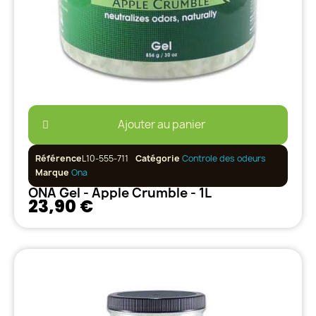
Ajouter au panier
Référence
L10-555-711
Catégorie
Controle des odeurs
Marque
Ona
ONA Gel - Apple Crumble - 1L
23,90 €