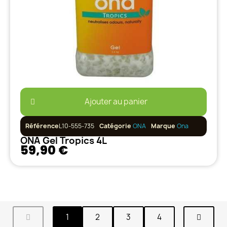
Ajouter au panier
Référence
L10-555-735
Catégorie
ONA
Marque
Ona
ONA Gel Tropics 4L
59,90 €
1
2
3
4