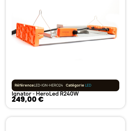
Référence
LED-IGN-HERO24
Catégorie
LED
Ignator - HeroLed R240W
249,00 €