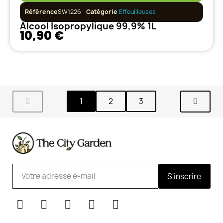
Référence
SW1226
Catégorie
Effeuilleuses
Alcool Isopropylique 99,9% 1L
10,90 €
1
2
3
S'inscrire