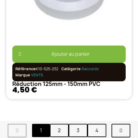
Ajouter au panier
Référence
K10-525-232
Catégorie
Raccords
Marque
VENTS
Réduction 125mm - 150mm PVC
4,50 €
1
2
3
4