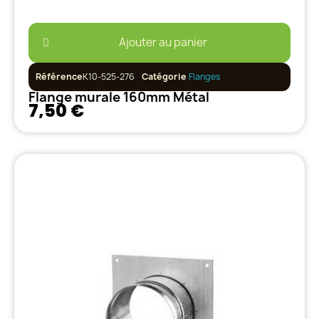
Ajouter au panier
Référence
K10-525-276
Catégorie
Flanges
Flange murale 160mm Métal
7,50 €