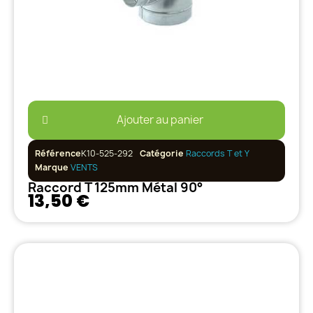
Ajouter au panier
Référence
K10-525-292
Catégorie
Raccords T et Y
Marque
VENTS
Raccord T 125mm Métal 90°
13,50 €