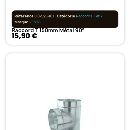
Référence
K10-525-101
Catégorie
Raccords T et Y
Marque
VENTS
Raccord T 150mm Métal 90°
15,90 €