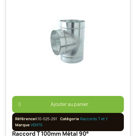
Ajouter au panier
Référence
K10-525-291
Catégorie
Raccords T et Y
Marque
VENTS
Raccord T 100mm Métal 90°