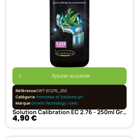
Ajouter au panier
Référence
GWT-EC276_250
Catégorie
Hormones et Solutions pH
Marque
Growth Technology / Ionic
Solution Calibration EC 2.76 - 250ml Growth Technology
4,90 €