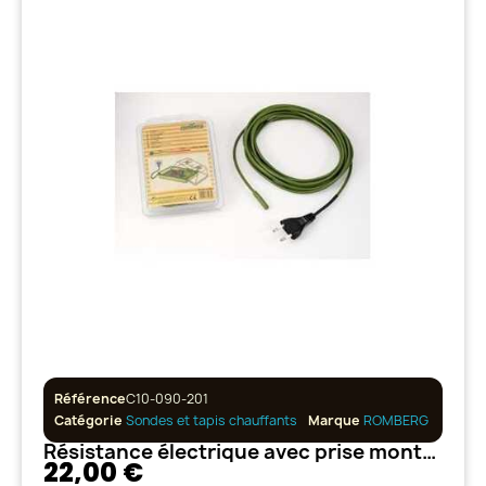
Référence
C10-090-201
Catégorie
Sondes et tapis chauffants
Marque
ROMBERG
Résistance électrique avec prise montée 3.5 m / 14.5 W ROMBERG
22,00 €