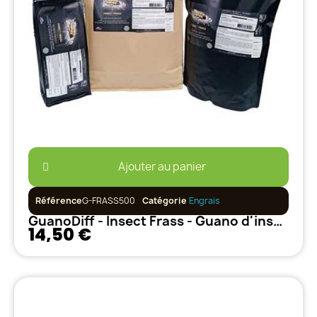
Ajouter au panier
Référence
G-FRASS500
Catégorie
Engrais
GuanoDiff - Insect Frass - Guano d'insectes - 500gr
14,50 €