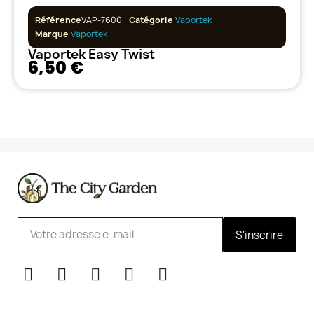
Référence
VAP-7600
Catégorie
Vaportek
Marque
Vaportek
Vaportek Easy Twist
6,50 €
S'inscrire