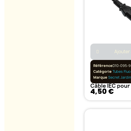
Ajouter
Référence
D10-095-
Catégorie
Tubes Fluo
Marque
Secret Jardin
4,50 €