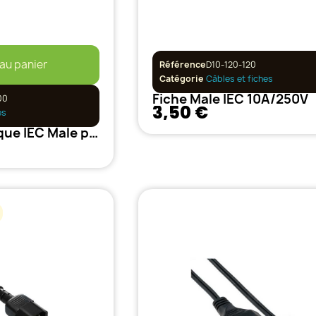
 au panier
Référence
D10-120-120
Catégorie
Câbles et fiches
Fiche Male IEC 10A/250V
00
3,50 €
es
Cordon électrique IEC Male pour ballast électronique 3G 1.5 mm² 2M