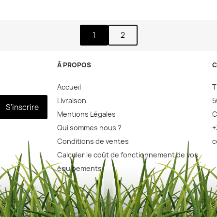
1
2
À PROPOS
C
Accueil
T
Livraison
5
S'inscrire
Mentions Légales
C
Qui sommes nous ?
+
Conditions de ventes
c
Calculer le coût de fonctionnement de vos
équipements