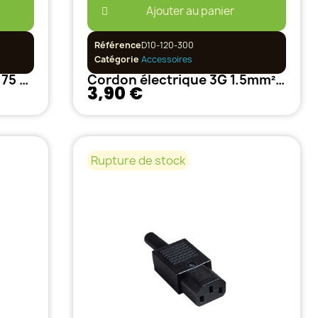
Ajouter au panier
Référence
D10-120-300
Catégorie
Accessoires
Cordon électrique 2G x 0.75 mm² 150cm
Cordon électrique 3G 1.5mm² / 150 cm
3,90 €
Rupture de stock