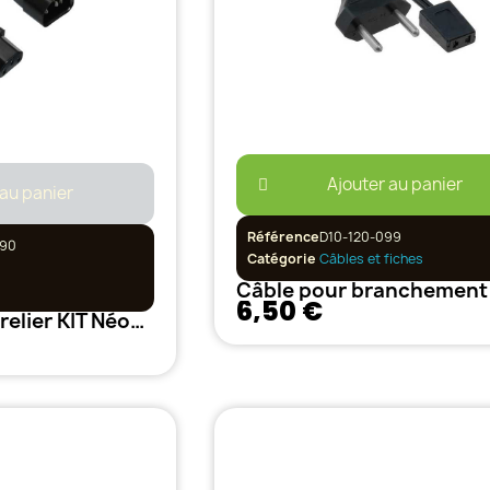
Ajouter au panier
 au panier
Référence
D10-120-099
990
Catégorie
Câbles et fiches
6,50 €
Câble IEC pour relier KIT Néon bouturage secret jardin