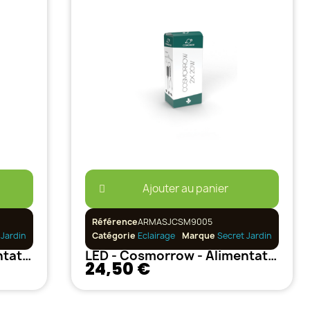
Ajouter au panier
Référence
ARMASJCSM9005
Jardin
Catégorie
Eclairage
Marque
Secret Jardin
LED - Cosmorrow - Alimentation 1x20w
LED - Cosmorrow - Alimentation 2x20w
24,50 €