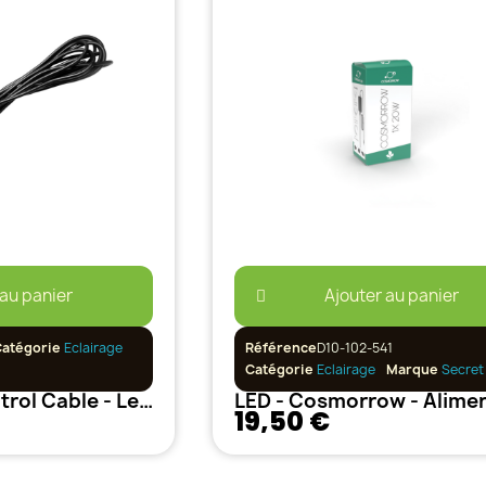
 au panier
Ajouter au panier
Catégorie
Eclairage
Référence
D10-102-541
Catégorie
Eclairage
Marque
Secret 
LUMATEK - Control Cable - Led Chain 5M
19,50 €