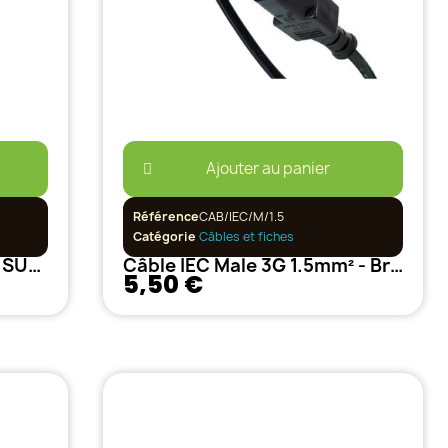
Ajouter au panier
Référence
CAB/IEC/M/1.5
Catégorie
Câbles et fiches
Câble pour branchement SUNON
Câble IEC Male 3G 1.5mm² - Branchement Ballasts Electroniques
5,50 €