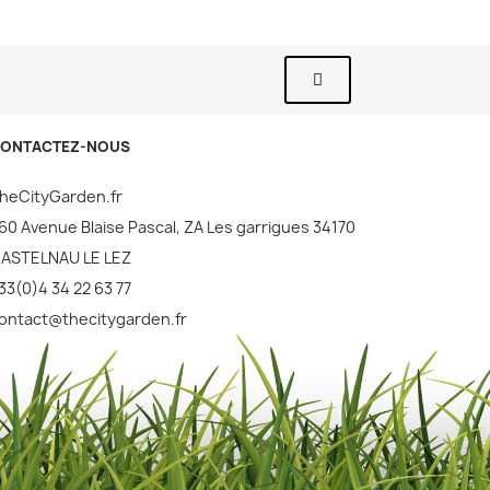
ONTACTEZ-NOUS
heCityGarden.fr
60 Avenue Blaise Pascal, ZA Les garrigues 34170
ASTELNAU LE LEZ
33(0)4 34 22 63 77
ontact@thecitygarden.fr