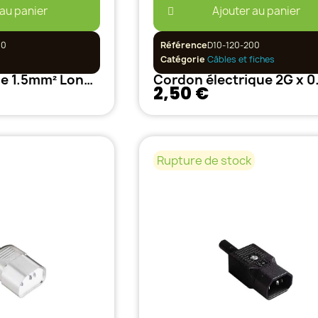
 au panier
Ajouter au panier
00
Référence
D10-120-200
Catégorie
Câbles et fiches
Câble électrique 1.5mm² Longueur 1m
2,50 €
Rupture de stock