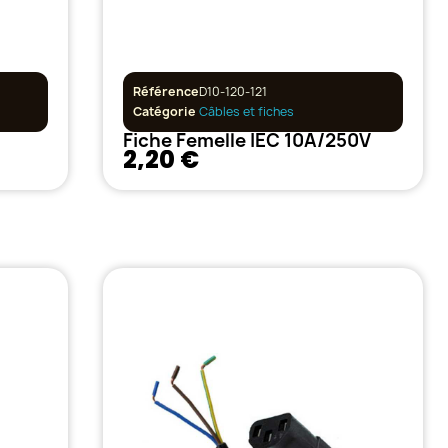
Référence
D10-120-121
Catégorie
Câbles et fiches
Fiche Femelle IEC 10A/250V
2,20 €