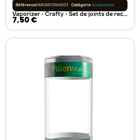
Référence
PARVAPCRA9003
Catégorie
Accessoires
Vaporizer - Crafty - Set de joints de rechange
7,50 €