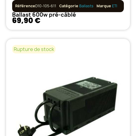
Référence
D10-105-611
Catégorie
Ballasts
Marque
ETI
Ballast 600w pré-câblé
69,90 €
Rupture de stock