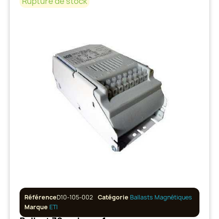
Rupture de stock
Référence
D10-105-002
Catégorie
Ballasts Magnétiques
Marque
ETI