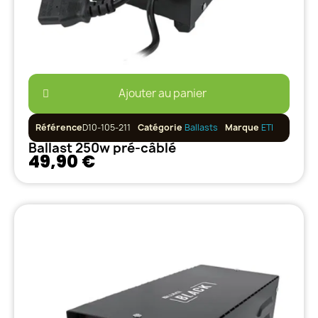
Ajouter au panier
Référence
D10-105-211
Catégorie
Ballasts
Marque
ETI
Ballast 250w pré-câblé
49,90 €