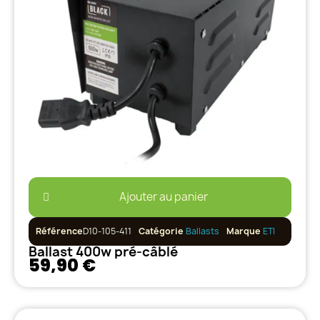
Ajouter au panier
Référence
D10-105-411
Catégorie
Ballasts
Marque
ETI
Ballast 400w pré-câblé
59,90 €