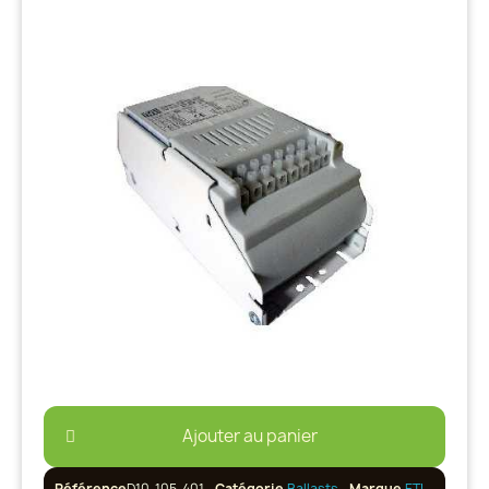
Ajouter au panier
Référence
D10-105-401
Catégorie
Ballasts
Marque
ETI