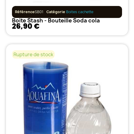
Référence
SB01
Catégorie
Boites cachette
Boite Stash - Bouteille Soda cola
26,90 €
Rupture de stock