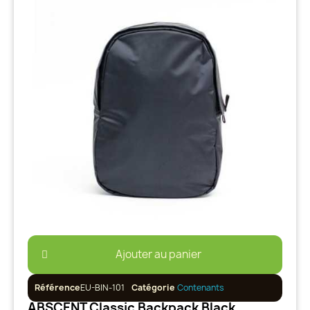
Ajouter au panier
Référence
EU-BIN-101
Catégorie
Contenants
ABSCENT Classic Backpack Black