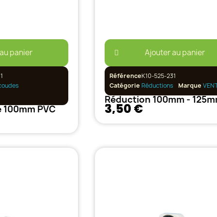
 au panier
Ajouter au panier
1
Référence
K10-525-231
coudes
Catégorie
Réductions
Marque
VEN
3,50 €
e 100mm PVC