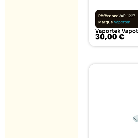
Référence
VAP-1227
Marque
Vaportek
Vaportek Vapot
30,00 €