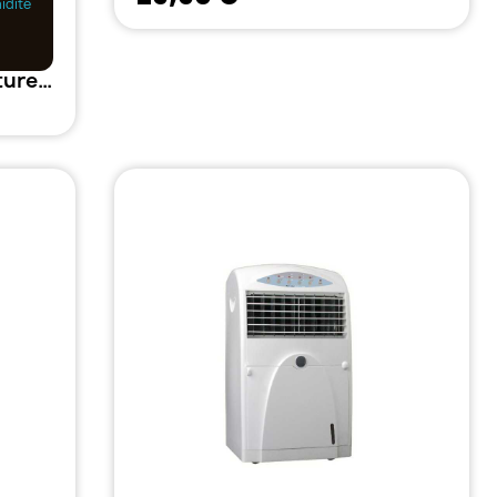
idité
GSE Contrôleur Température, humidité, vitesse et pression 2A