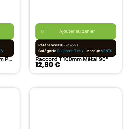
Ajouter au panier
Référence
K10-525-291
TS
Catégorie
Raccords T et Y
Marque
VENTS
Réduction 100mm - 125mm PVC
Raccord T 100mm Métal 90°
12,90 €