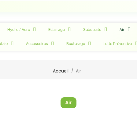
At
Hydro / Aero
Eclairage
Substrats
Air
tale
Accessoires
Bouturage
Lutte Préventive
Accueil
Air
Air