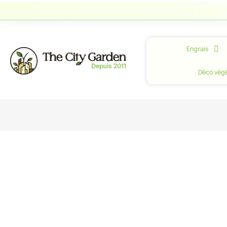
Engrais
Déco végé