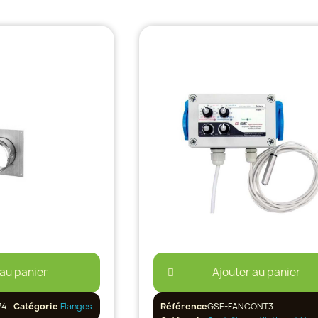
 au panier
Ajouter au panier
74
Catégorie
Flanges
Référence
GSE-FANCONT3