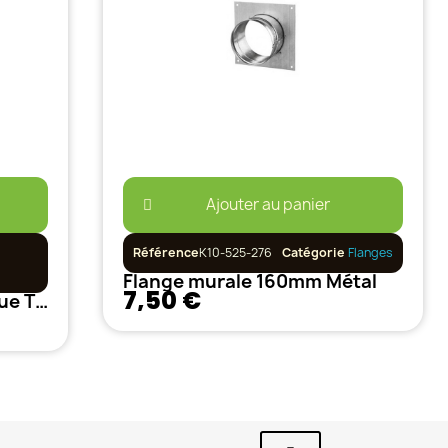
Ajouter au panier
Référence
K10-525-276
Catégorie
Flanges
Flange murale 160mm Métal
7,50 €
Programmateur mecanique TECH IT