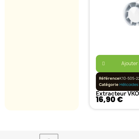
Ajouter
Référence
K10-505-2
Catégorie
Hélicoides
16,90 €