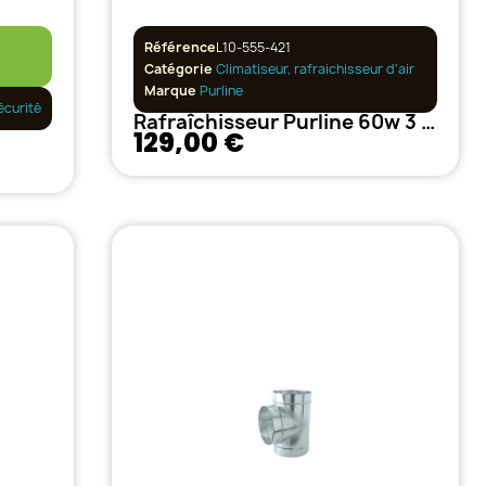
Référence
L10-555-421
Catégorie
Climatiseur, rafraichisseur d'air
Marque
Purline
écurité
Rafraîchisseur Purline 60w 3 vitesse
129,00 €