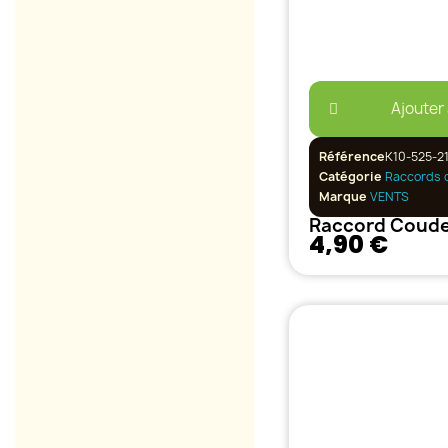
Ajouter
Référence
K10-525-21
Catégorie
Raccords 
Marque
VENTS
Raccord Coud
4,90 €