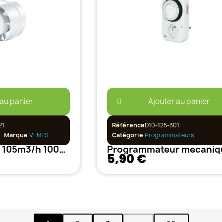
 au panier
Ajouter au panier
21
Référence
D10-125-301
Marque
VENTS
Catégorie
Programmateurs
Extracteur VKO 105m3/h 100mm
5,90 €