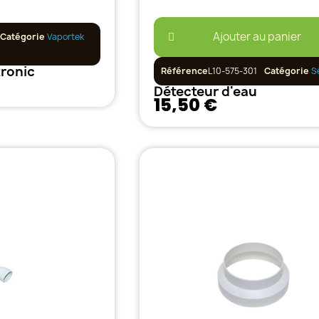
Ajouter au panier
Catégorie
Vaportek
ronic
Référence
L10-575-301
Catégorie
S
Détecteur d'eau
15,50 €