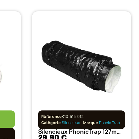
Référence
K10-515-012
Catégorie
Silencieux
Marque
Phonic Trap
Silencieux PhonicTrap 127mm 50cm Souple
29,90 €