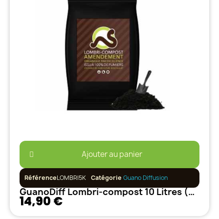
Ajouter au panier
Référence
LOMBRI5K
Catégorie
Guano Diffusion
GuanoDiff Lombri-compost 10 Litres (5kg)
14,90 €