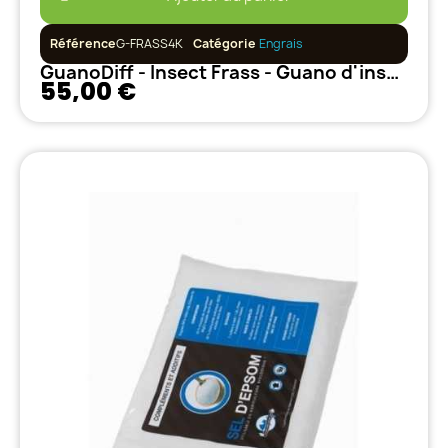
Référence
G-FRASS4K
Catégorie
Engrais
GuanoDiff - Insect Frass - Guano d'insectes - 4kg
55,00 €