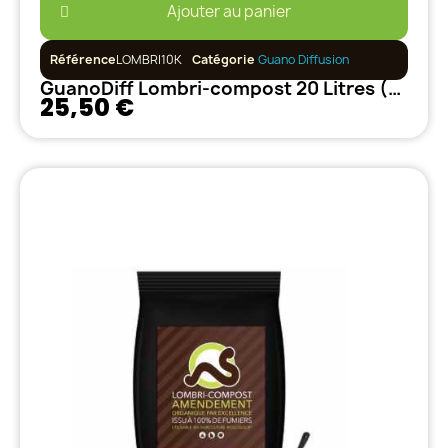
Ajouter au panier
Référence
LOMBRI10K
Catégorie
Guano Diffusion
GuanoDiff Lombri-compost 20 Litres (10kg)
25,50 €