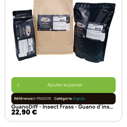
Ajouter au panier
Référence
G-FRASS1K
Catégorie
Engrais
GuanoDiff - Insect Frass - Guano d'insectes - 1kg
22,90 €