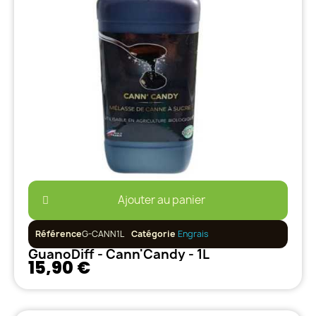
Ajouter au panier
Référence
G-CANN1L
Catégorie
Engrais
GuanoDiff - Cann'Candy - 1L
15,90 €