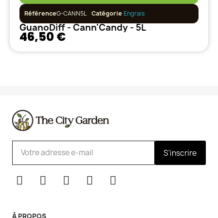
Référence
G-CANN5L
Catégorie
Engrais
GuanoDiff - Cann'Candy - 5L
46,50 €
S'inscrire
À PROPOS