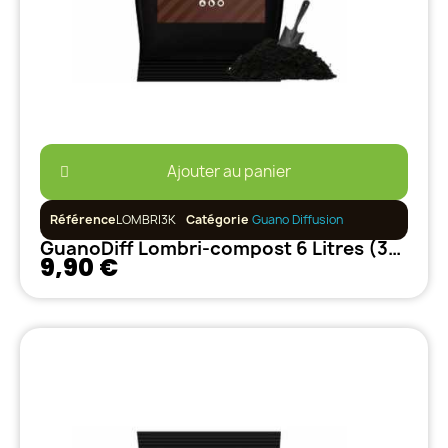
Ajouter au panier
Référence
LOMBRI3K
Catégorie
Guano Diffusion
GuanoDiff Lombri-compost 6 Litres (3kg)
9,90 €