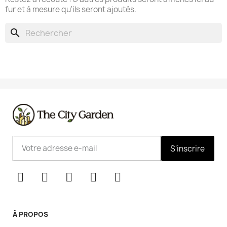
fur et à mesure qu'ils seront ajoutés.
search
S'inscrire
À PROPOS