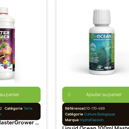
 au panier
Ajouter au panier
2
Catégorie
Terre
Référence
E10-170-499
n
Catégorie
Culture Biologique
Marque
HydroPassion
Xtra-Roots 1L MasterGrower Hydropassion