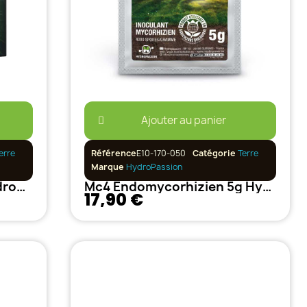
Ajouter au panier
erre
Référence
E10-170-050
Catégorie
Terre
Marque
HydroPassion
Pack Master Grower - Hydropassion
Mc4 Endomycorhizien 5g Hydropassion
17,90 €