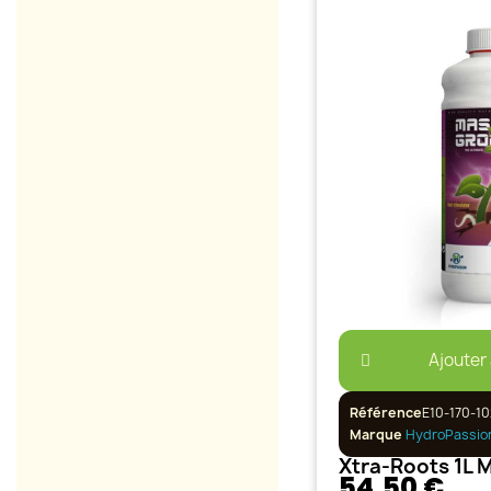
Ajouter
Référence
E10-170-10
Marque
HydroPassio
54,50 €