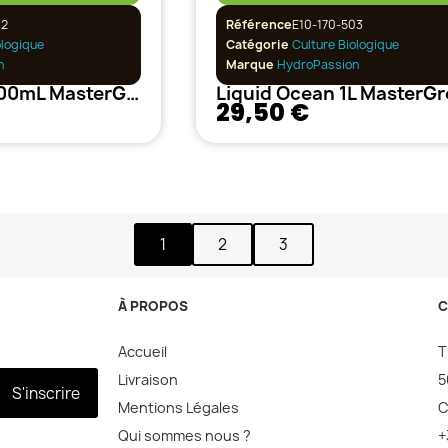
02
Référence
E10-170-503
ologique
Catégorie
Culture Biologique
n
Marque
HydroPassion
Liquid Ocean 500mL MasterGrower Hydropassion
29,50 €
1
2
3
À PROPOS
C
Accueil
T
Livraison
5
S'inscrire
Mentions Légales
C
Qui sommes nous ?
+