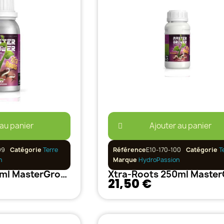
 au panier
Ajouter au panier
99
Catégorie
Terre
Référence
E10-170-100
Catégorie
T
n
Marque
HydroPassion
Xtra-Roots 100ml MasterGrower Hydropassion
21,50 €