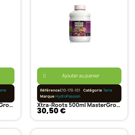
Ajouter au panier
erre
Référence
E10-170-101
Catégorie
Terre
Marque
HydroPassion
Xtra-Roots 250ml MasterGrower Hydropassion
Xtra-Roots 500ml MasterGrower Hydropassion
30,50 €