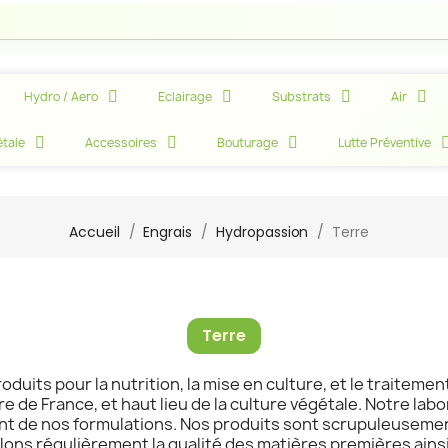
Atten
Hydro / Aero
Eclairage
Substrats
Air
tale
Accessoires
Bouturage
Lutte Préventive
Accueil
Engrais
Hydropassion
Terre
Terre
duits pour la nutrition, la mise en culture, et le traitemen
e de France, et haut lieu de la culture végétale. Notre l
int de nos formulations. Nos produits sont scrupuleusement
ons régulièrement la qualité des matières premières ainsi 