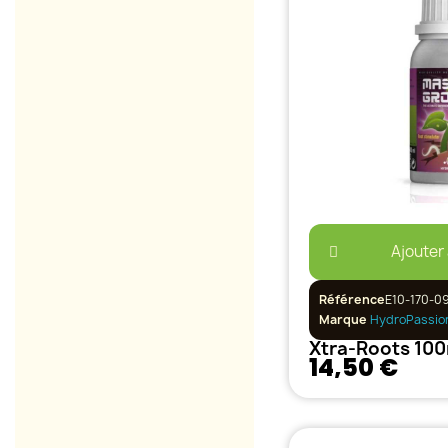
Ajouter
Référence
E10-170-0
Marque
HydroPassio
14,50 €