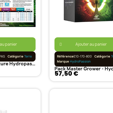
 au panier
Ajouter au panier
PAS
Catégorie
Terre
Référence
E10-170-800
Catégorie
T
Marque
HydroPassion
Schéma de culture Hydropassion
57,50 €