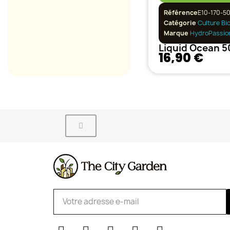
Référence
E10-170-5
Catégorie
Culture Bi
Marque
HydroPassio
16,90 €