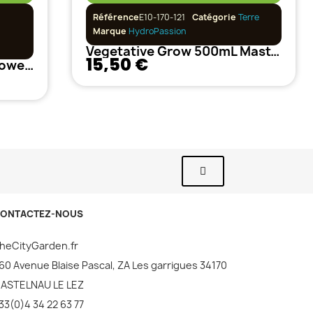
Référence
E10-170-121
Catégorie
Terre
Marque
HydroPassion
Vegetative Grow 500mL MasterGrower Hydropassion
15,50 €
Liquid Ocean 1L MasterGrower Hydropassion
ONTACTEZ-NOUS
heCityGarden.fr
60 Avenue Blaise Pascal, ZA Les garrigues 34170
ASTELNAU LE LEZ
33(0)4 34 22 63 77