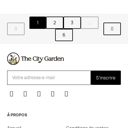
1
2
3
…
6
S'inscrire
À PROPOS
Accueil
Conditions de ventes