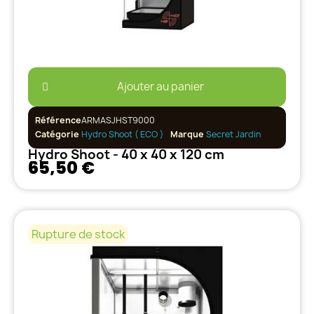
Ajouter au panier
Référence
ARMASJHST9000
Catégorie
Hydro Shoot ( ECO )
Marque
Secret Jardin
Hydro Shoot - 40 x 40 x 120 cm
65,50 €
Rupture de stock