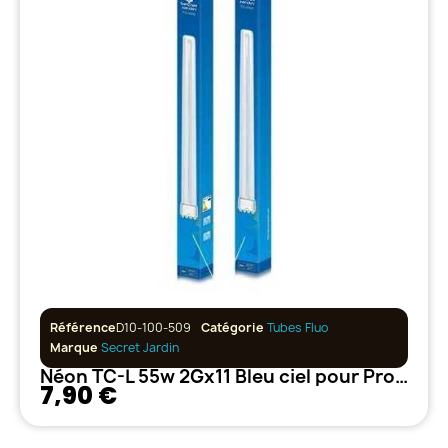
Référence
D10-100-509
Catégorie
Tubes Fluo
Marque
Secret Jardin
Néon TC-L 55w 2Gx11 Bleu ciel pour Propagation et bouture 9500°k
7,90 €