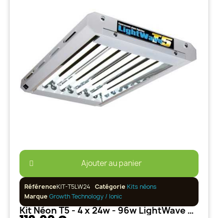
Ajouter au panier
Référence
KIT-T5LW24
Catégorie
Kits néons
Marque
Growth Technology / Ionic
Kit Néon T5 - 4 x 24w - 96w LightWave Growth Technology