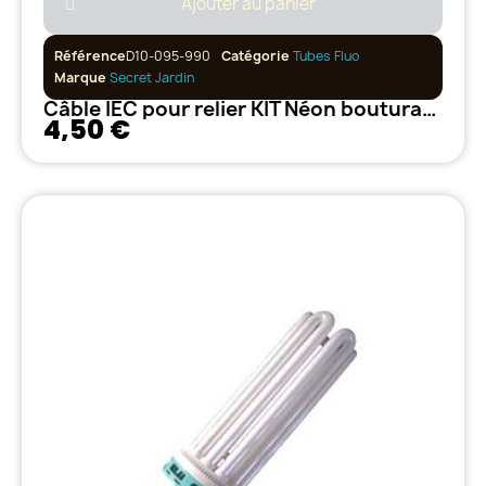
Ajouter au panier
Référence
D10-095-990
Catégorie
Tubes Fluo
Marque
Secret Jardin
Câble IEC pour relier KIT Néon bouturage secret jardin
4,50 €