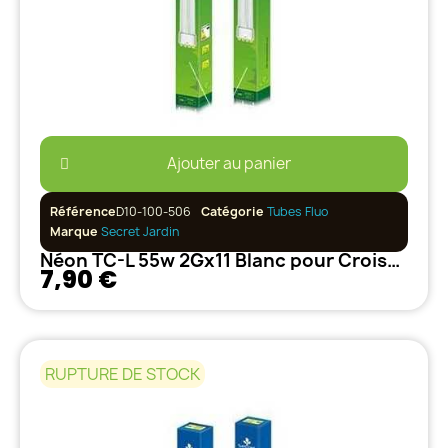
Ajouter au panier
Référence
D10-100-506
Catégorie
Tubes Fluo
Marque
Secret Jardin
Néon TC-L 55w 2Gx11 Blanc pour Croissance et Plante-mère 6500°k
7,90 €
RUPTURE DE STOCK