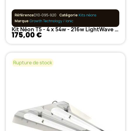
Référence
D10-095-920
Catégorie
Kits néons
Marque
Growth Technology / Ionic
Kit Néon T5 - 4 x 54w - 216w LightWave Growth Technology
175,00 €
Rupture de stock