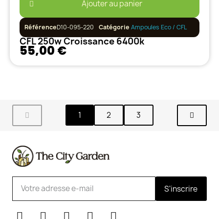
Ajouter au panier
Référence
D10-095-220
Catégorie
Ampoules Eco / CFL
CFL 250w Croissance 6400k
55,00 €
1
2
3
S'inscrire