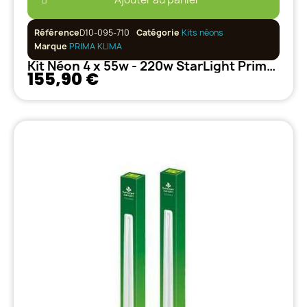
Référence
D10-095-710
Catégorie
Kits néons
Marque
PRIMA KLIMA
Kit Néon 4 x 55w - 220w StarLight PrimaKlima
155,90 €