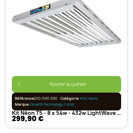
Ajouter au panier
Référence
D10-095-930
Catégorie
Kits néons
Marque
Growth Technology / Ionic
Kit Néon T5 - 8 x 54w - 432w LightWave Growth Technology
299,90 €