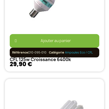
Ajouter au panier
Référence
D10-095-010
Catégorie
Ampoules Eco / CFL
CFL 125w Croissance 6400k
29,90 €