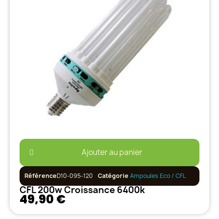
Ajouter au panier
Référence
D10-095-120
Catégorie
Ampoules Eco / CFL
CFL 200w Croissance 6400k
49,90 €